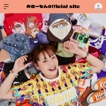
みさーもんOfficial site
ロ